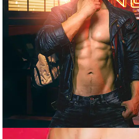
Halle-Westfalen
Enger
Bünde
Bad-Salzuflen
Bad Oeynhausen
Bielefeld
Detmold
Ibbenbüren
Minden
Paderborn
Hüllhorst
Stemwede
Steinhagen
Melle
Osnabrück
Viele weitere Städte in ganz Ostwestfalen-Lippe
Weitere Stripper für Ostwestfalen-Lippe…
striptease-ostwestfalen.de
Büro / Office 24H:
069-971972904 oder
Mobil: 0177-8534542