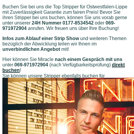
Buchen Sie bei uns die Top Stripper für Ostwestfalen-Lippe
mit Zuverlässigkeit Garantie zum fairen Preis! Bevor Sie
ihren Stripper bei uns buchen, können Sie uns vorab gerne
unter unserer
24H Nummer 0177-8534542
oder
069-
971972904
anrufen. Wir freuen uns über Ihre Buchung!
Infos zum Ablauf einer Strip Show
und weiteren Themen
bezüglich der Abwicklung teilen wir Ihnen im
unverbindlichen Angebot
mit!
Hier können Sie Miracle
nach einem Gespräch mit uns
unter
069-971972904
(nach Verfügbarkeitsprüfung)
direkt
buchen
!
Sie können unsere Stripper ebenfalls buchen für
weitere
Einsatz Städte
im Umkreis von
Ostwestfalen-
Lippe
:
Vlotho
Rödinghausen
Oerlinghausen
Lübbecke
Kirchlengern
Hiddenhausen
Herford