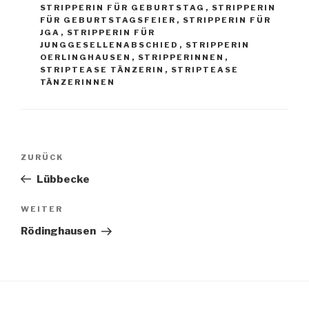
STRIPPERIN FÜR GEBURTSTAG
,
STRIPPERIN
FÜR GEBURTSTAGSFEIER
,
STRIPPERIN FÜR
JGA
,
STRIPPERIN FÜR
JUNGGESELLENABSCHIED
,
STRIPPERIN
OERLINGHAUSEN
,
STRIPPERINNEN
,
STRIPTEASE TÄNZERIN
,
STRIPTEASE
TÄNZERINNEN
Beitragsnavigation
Vorheriger
ZURÜCK
Beitrag
Lübbecke
Nächster
WEITER
Beitrag
Rödinghausen