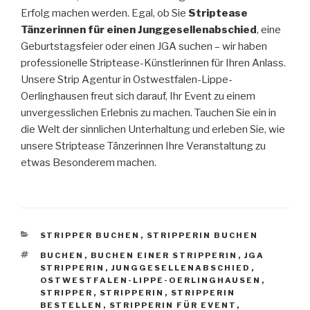
Erfolg machen werden. Egal, ob Sie
Striptease
Tänzerinnen für einen Junggesellenabschied
, eine
Geburtstagsfeier oder einen JGA suchen – wir haben
professionelle Striptease-Künstlerinnen für Ihren Anlass.
Unsere Strip Agentur in Ostwestfalen-Lippe-
Oerlinghausen freut sich darauf, Ihr Event zu einem
unvergesslichen Erlebnis zu machen. Tauchen Sie ein in
die Welt der sinnlichen Unterhaltung und erleben Sie, wie
unsere Striptease Tänzerinnen Ihre Veranstaltung zu
etwas Besonderem machen.
KATEGORIEN
STRIPPER BUCHEN
,
STRIPPERIN BUCHEN
SCHLAGWÖRTER
BUCHEN
,
BUCHEN EINER STRIPPERIN
,
JGA
STRIPPERIN
,
JUNGGESELLENABSCHIED
,
OSTWESTFALEN-LIPPE-OERLINGHAUSEN
,
STRIPPER
,
STRIPPERIN
,
STRIPPERIN
BESTELLEN
,
STRIPPERIN FÜR EVENT
,