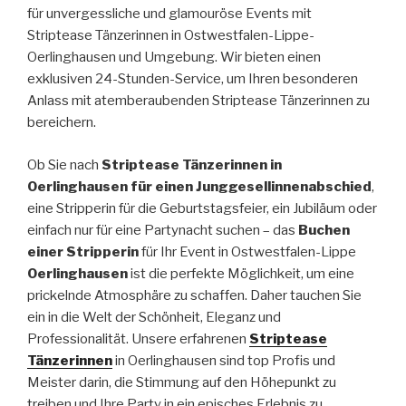
für unvergessliche und glamouröse Events mit
Striptease Tänzerinnen in Ostwestfalen-Lippe-
Oerlinghausen und Umgebung. Wir bieten einen
exklusiven 24-Stunden-Service, um Ihren besonderen
Anlass mit atemberaubenden Striptease Tänzerinnen zu
bereichern.
Ob Sie nach
Striptease Tänzerinnen in
Oerlinghausen für einen Junggesellinnenabschied
,
eine Stripperin für die Geburtstagsfeier, ein Jubiläum oder
einfach nur für eine Partynacht suchen – das
Buchen
einer Stripperin
für Ihr Event in Ostwestfalen-Lippe
Oerlinghausen
ist die perfekte Möglichkeit, um eine
prickelnde Atmosphäre zu schaffen. Daher tauchen Sie
ein in die Welt der Schönheit, Eleganz und
Professionalität. Unsere erfahrenen
Striptease
Tänzerinnen
in Oerlinghausen sind top Profis und
Meister darin, die Stimmung auf den Höhepunkt zu
treiben und Ihre Party in ein episches Erlebnis zu