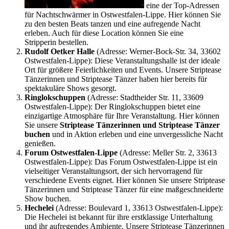
eine der Top-Adressen
für Nachtschwärmer in Ostwestfalen-Lippe. Hier können Sie
zu den besten Beats tanzen und eine aufregende Nacht
erleben. Auch für diese Location können Sie eine
Stripperin bestellen.
Rudolf Oetker Halle
(Adresse: Werner-Bock-Str. 34, 33602
Ostwestfalen-Lippe): Diese Veranstaltungshalle ist der ideale
Ort für größere Feierlichkeiten und Events. Unsere Striptease
Tänzerinnen und Striptease Tänzer haben hier bereits für
spektakuläre Shows gesorgt.
Ringlokschuppen
(Adresse: Stadtheider Str. 11, 33609
Ostwestfalen-Lippe): Der Ringlokschuppen bietet eine
einzigartige Atmosphäre für Ihre Veranstaltung. Hier können
Sie unsere
Striptease Tänzerinnen und Striptease Tänzer
buchen
und in Aktion erleben und eine unvergessliche Nacht
genießen.
Forum Ostwestfalen-Lippe
(Adresse: Meller Str. 2, 33613
Ostwestfalen-Lippe): Das Forum Ostwestfalen-Lippe ist ein
vielseitiger Veranstaltungsort, der sich hervorragend für
verschiedene Events eignet. Hier können Sie unsere Striptease
Tänzerinnen und Striptease Tänzer für eine maßgeschneiderte
Show buchen.
Hechelei
(Adresse: Boulevard 1, 33613 Ostwestfalen-Lippe):
Die Hechelei ist bekannt für ihre erstklassige Unterhaltung
und ihr aufregendes Ambiente. Unsere Striptease Tänzerinnen