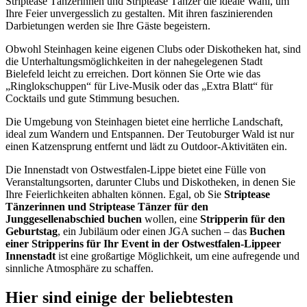
Striptease Tänzerinnen und Striptease Tänzer die ideale Wahl, um
Ihre Feier unvergesslich zu gestalten. Mit ihren faszinierenden
Darbietungen werden sie Ihre Gäste begeistern.
Obwohl Steinhagen keine eigenen Clubs oder Diskotheken hat, sind
die Unterhaltungsmöglichkeiten in der nahegelegenen Stadt
Bielefeld leicht zu erreichen. Dort können Sie Orte wie das
„Ringlokschuppen“ für Live-Musik oder das „Extra Blatt“ für
Cocktails und gute Stimmung besuchen.
Die Umgebung von Steinhagen bietet eine herrliche Landschaft,
ideal zum Wandern und Entspannen. Der Teutoburger Wald ist nur
einen Katzensprung entfernt und lädt zu Outdoor-Aktivitäten ein.
Die Innenstadt von Ostwestfalen-Lippe bietet eine Fülle von
Veranstaltungsorten, darunter Clubs und Diskotheken, in denen Sie
Ihre Feierlichkeiten abhalten können. Egal, ob Sie
Striptease
Tänzerinnen und Striptease Tänzer für den
Junggesellenabschied buchen
wollen, eine
Stripperin für den
Geburtstag
, ein Jubiläum oder einen JGA suchen – das
Buchen
einer Stripperins für Ihr Event in der Ostwestfalen-Lippeer
Innenstadt
ist eine großartige Möglichkeit, um eine aufregende und
sinnliche Atmosphäre zu schaffen.
Hier sind einige der beliebtesten