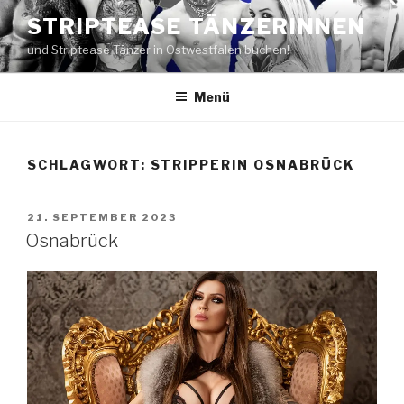
Zum
STRIPTEASE TÄNZERINNEN
Inhalt
und Striptease Tänzer in Ostwestfalen buchen!
springen
Menü
SCHLAGWORT:
STRIPPERIN OSNABRÜCK
VERÖFFENTLICHT
21. SEPTEMBER 2023
AM
Osnabrück